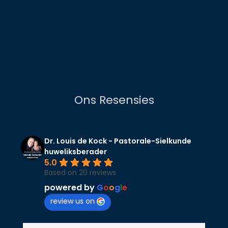
Ons Resensies
Dr. Louis de Kock - Pastorale-Sielkunde
huweliksberader
5.0
Based on 20 reviews
powered by
G
o
o
g
l
e
review us on