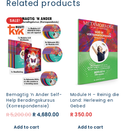
Related products
quantity
SALE!
Bemagtig ‘n Ander Self-
Module H – Reinig die
Help Beradingskursus
Land: Herlewing en
(Korrespondensie)
Gebed
Original
Current
R
5,200.00
R
4,680.00
R
350.00
price
price
Add to cart
Add to cart
was:
is: