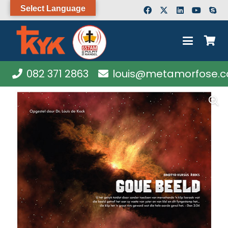
Select Language
082 371 2863
louis@metamorfose.c