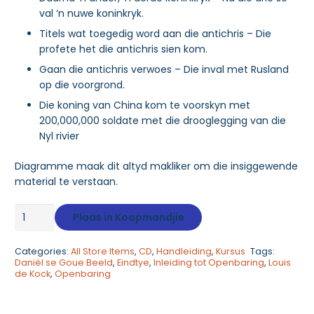
val ‘n nuwe koninkryk.
Titels wat toegedig word aan die antichris – Die
profete het die antichris sien kom.
Gaan die antichris verwoes – Die inval met Rusland
op die voorgrond.
Die koning van China kom te voorskyn met
200,000,000 soldate met die drooglegging van die
Nyl rivier
Diagramme maak dit altyd makliker om die insiggewende
material te verstaan.
Daniël
Plaas in Koopmandjie
se
Goue
Categories:
All Store Items
,
CD
,
Handleiding
,
Kursus
Tags:
Beeld:
Daniël se Goue Beeld
,
Eindtye
,
Inleiding tot Openbaring
,
Louis
Inleiding
de Kock
,
Openbaring
tot
Openbaring