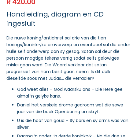
R
420.00
Handleiding, diagram en CD
ingesluit
Die nuwe koning/antichrist sal drie van die tien
horings/koninkryke omverwerp en eventueel sal die ander
hulle self onderwerp aan sy gesag. Satan sal deur die
persoon magtige tekens verrig sodat selfs gelowiges
mislei gaan word. Die Woord verklaar dat satan
progressief van hom besit gaan neem. Is dit dalk
dieselfde soos met Judas… die verraaier?
God weet alles – God waarsku ons – Die Here gee
almal ‘n gelyke kans.
Daniel het verskeie drome gedroom wat die sewe
jaar van die boek Openbaring omskryf.
U is die hoof van goud – Sy bors en sy arms was van
silwer.
Daarna ‘n ander, ‘n derde koninkryk – Na die drie se