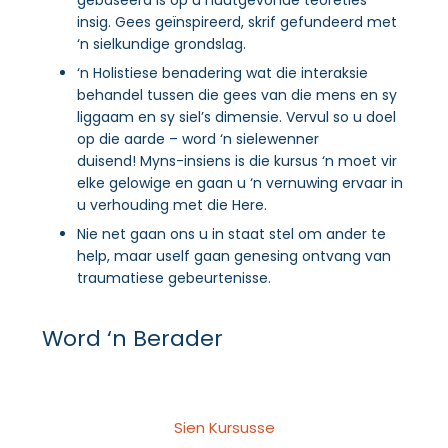
insig. Gees geïnspireerd, skrif gefundeerd met
‘n sielkundige grondslag.
‘n Holistiese benadering wat die interaksie
behandel tussen die gees van die mens en sy
liggaam en sy siel’s dimensie. Vervul so u doel
op die aarde – word ‘n sielewenner
duisend! Myns-insiens is die kursus ‘n moet vir
elke gelowige en gaan u ‘n vernuwing ervaar in
u verhouding met die Here.
Nie net gaan ons u in staat stel om ander te
help, maar uself gaan genesing ontvang van
traumatiese gebeurtenisse.
Word ‘n Berader
Sien Kursusse