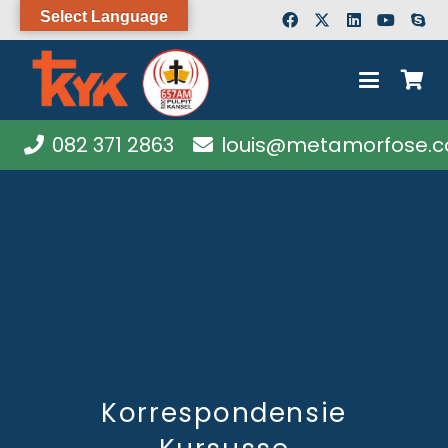
Select Language
082 371 2863
louis@metamorfose.c
Korrespondensie