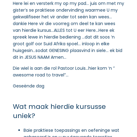
Here lei en versterk my op my pad… juis om met my
gister’s se praktiese ondervinding waarmee U my
gekwalifiseer het vir ander tot seën kan wees…
dankie Here vir die voorreg om deel te kan wees
van hierdie kursus…ALLES tot U eer Here…Here ek
spreek lewe in hierdie bediening …dat dit soos ‘n
groot golf oor Suid Afrika spoel… inloop in elke
huisgesin…sodat GENESING plaasvind in siele… ek bid
dit in JESUS NAAM Amen…
Die wiel is aan die rol Pastoor Louis…hier kom ‘n ”
awesome road to travel”…
Geseënde dag
Wat maak hierdie kursusse
uniek?
Baie praktiese toepassings en oefeninge wat
gebaseerd is op u nuutgevonde teoreties