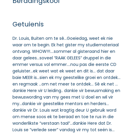
Beradingskool
Getuienis
Dr. Louis, Buiten om te sê…Goeiedag, weet ek nie
waar om te begin. Ek het gister my studiemateriaal
ontvang. WHOW!!!….sommer al gisteraand hier en
daar gelees…soveel “RAAK GELEES” druppel in die
emmer versus vol emmer….nou pas die eerste CD
geluister…ek weet wat ek weet en dit is… dat daar
baie MEER is…sien ek my geestelike groei en ontdek…
en regmaak …om net meer te ontdek… Sê ek net …
dankie Here vir U leiding.. dankie vir bewusmaking en
bewuswording van my gees met U doel en wil vir
my…dankie vir geestelike mentors en herders…
dankie vir Dr. Louis wat kragtig deur U gebruik word
om mense soos ek te beraad en toe te rus in die
wonderlikste “verstaan taal”…dankie Here dat Dr.
Louis se “verlede seer” vandag vir my tot seën is…